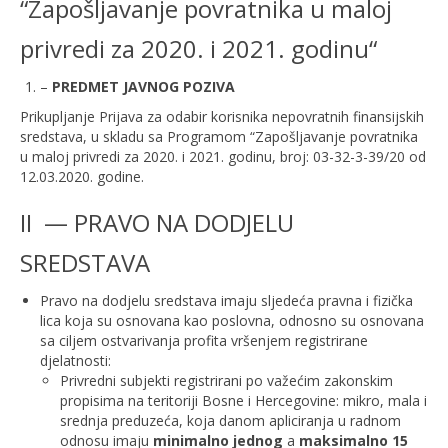
“Zapošljavanje povratnika u maloj
privredi za 2020. i 2021. godinu“
–
PREDMET JAVNOG POZIVA
Prikupljanje Prijava za odabir korisnika nepovratnih finansijskih
sredstava, u skladu sa Programom “Zapošljavanje povratnika
u maloj privredi za 2020. i 2021. godinu, broj: 03-32-3-39/20 od
12.03.2020. godine.
II — PRAVO NA DODJELU
SREDSTAVA
Pravo na dodjelu sredstava imaju sljedeća pravna i fizička
lica koja su osnovana kao poslovna, odnosno su osnovana
sa ciljem ostvarivanja profita vršenjem registrirane
djelatnosti:
Privredni subjekti registrirani po važećim zakonskim
propisima na teritoriji Bosne i Hercegovine: mikro, mala i
srednja preduzeća, koja danom apliciranja u radnom
odnosu imaju
minimalno jednog
a
maksimalno 15