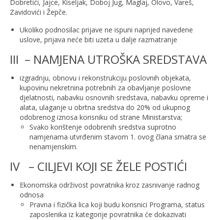
Dobretići, Jajce, Kiseljak, Doboj Jug, Maglaj, Olovo, Vareš,
Zavidovići i Žepče.
Ukoliko podnosilac prijave ne ispuni naprijed navedene
uslove, prijava neće biti uzeta u dalje razmatranje
III – NAMJENA UTROŠKA SREDSTAVA
izgradnju, obnovu i rekonstrukciju poslovnih objekata,
kupovinu nekretnina potrebnih za obavljanje poslovne
djelatnosti, nabavku osnovnih sredstava, nabavku opreme i
alata, ulaganje u obrtna sredstva do 20% od ukupnog
odobrenog iznosa korisniku od strane Ministarstva;
Svako korištenje odobrenih sredstva suprotno
namjenama utvrđenim stavom 1. ovog člana smatra se
nenamjenskim.
IV – CILJEVI KOJI SE ŽELE POSTIĆI
Ekonomska održivost povratnika kroz zasnivanje radnog
odnosa
Pravna i fizička lica koji budu korisnici Programa, status
zaposlenika iz kategorije povratnika će dokazivati