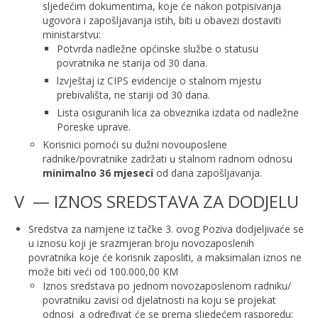
sljedećim dokumentima, koje će nakon potpisivanja
ugovora i zapošljavanja istih, biti u obavezi dostaviti
ministarstvu:
Potvrda nadležne općinske službe o statusu
povratnika ne starija od 30 dana.
lzvještaj iz CIPS evidencije o stalnom mjestu
prebivališta, ne stariji od 30 dana.
Lista osiguranih lica za obveznika izdata od nadležne
Poreske uprave.
Korisnici pomoći su dužni novouposlene
radnike/povratnike zadržati u stalnom radnom odnosu
minimalno 36 mjeseci
od dana zapošljavanja.
V — IZNOS SREDSTAVA ZA DODJELU
Sredstva za namjene iz tačke 3. ovog Poziva dodjeljivaće se
u iznosu koji je srazmjeran broju novozaposlenih
povratnika koje će korisnik zaposliti, a maksimalan iznos ne
može biti veći od 100.000,00 KM
Iznos sredstava po jednom novozaposlenom radniku/
povratniku zavisi od djelatnosti na koju se projekat
odnosi a određivat će se prema sljedećem rasporedu: