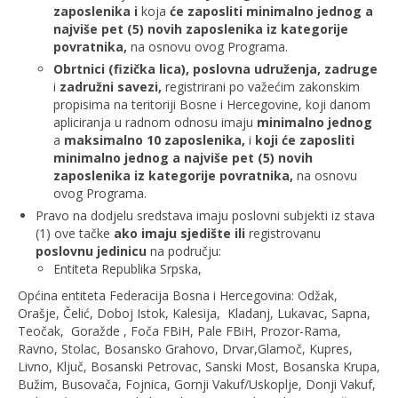
zaposlenika i
koja
će zaposliti minimalno jednog a
najviše pet (5) novih zaposlenika iz kategorije
povratnika,
na osnovu ovog Programa.
Obrtnici (fizička lica), poslovna udruženja, zadruge
i
zadružni savezi,
registrirani po važećim zakonskim
propisima na teritoriji Bosne i Hercegovine, koji danom
apliciranja u radnom odnosu imaju
minimalno jednog
a
maksimalno 10 zaposlenika,
i
koji će zaposliti
minimalno jednog a najviše pet (5) novih
zaposlenika iz kategorije povratnika,
na osnovu
ovog Programa.
Pravo na dodjelu sredstava imaju poslovni subjekti iz stava
(1) ove tačke
ako imaju sjedište ili
registrovanu
poslovnu jedinicu
na području:
Entiteta Republika Srpska,
Općina entiteta Federacija Bosna i Hercegovina: Odžak,
Orašje, Čelić, Doboj Istok, Kalesija, Kladanj, Lukavac, Sapna,
Teočak, Goražde , Foča FBiH, Pale FBiH, Prozor-Rama,
Ravno, Stolac, Bosansko Grahovo, Drvar,Glamoč, Kupres,
Livno, Ključ, Bosanski Petrovac, Sanski Most, Bosanska Krupa,
Bužim, Busovača, Fojnica, Gornji Vakuf/Uskoplje, Donji Vakuf,