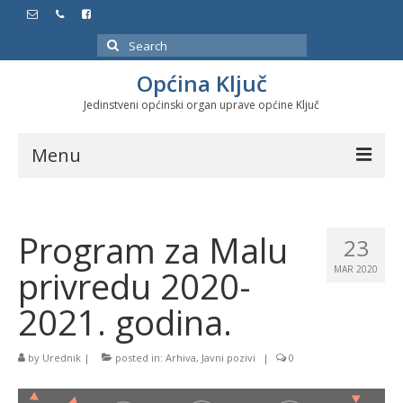
Search
for:
Općina Ključ
Jedinstveni općinski organ uprave općine Ključ
Menu
Dokumenti
Program za Malu
Službeni glasnici
23
privredu 2020-
MAR 2020
Javne nabavke
2021. godina.
Značajni datumi i manifestacije
Program energetske efikasnosti u stambenom
by
Urednik
|
posted in:
Arhiva
,
Javni pozivi
|
0
sektoru