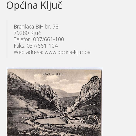
Općina Ključ
Branilaca BiH br. 78
79280 Ključ
Telefon: 037/661-100
Faks: 037/661-104
Web adresa: www.opcina-kljuc.ba